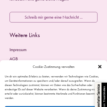
Schreib mir gerne eine Nachricht ...
Weitere Links
Impressum
AGB
Cookie-Zustimmung verwalten
Haftungsausschluss
Datenschutzerklärung (EU)
Um dir ein optimales Erlebnis zu bieten, verwenden wir Technologien wie Cookies,
um Geräteinformationen zu speichern und/oder darauf zuzugreifen. Wenn du
diesen Technologien zustimmst, können wir Daten wie das Surfverhalten oder
Cookie-Richtlinie (EU)
Bestbewerteter Service
Trustindex
eindeutige IDs auf dieser Website verarbeiten. Wenn du deine Zustimmung nicht
erteilst oder zurückziehst, können bestimmte Merkmale und Funktionen beeinträchtigt
werden.