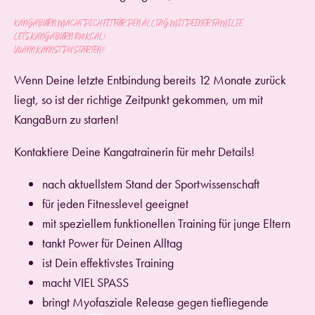
KANGABURN MACHT DICH FIT FÜR DEN ALLTAG MIT DEINER FAMILIE
LET´S KANGABURN 800 KCAL!
WANN KANNST DU STARTEN?
Wenn Deine letzte Entbindung bereits 12 Monate zurück
liegt, so ist der richtige Zeitpunkt gekommen, um mit
KangaBurn zu starten!
Kontaktiere Deine Kangatrainerin für mehr Details!
nach aktuellstem Stand der Sportwissenschaft
für jeden Fitnesslevel geeignet
mit speziellem funktionellen Training für junge Eltern
tankt Power für Deinen Alltag
ist Dein effektivstes Training
macht VIEL SPASS
bringt Myofasziale Release gegen tiefliegende