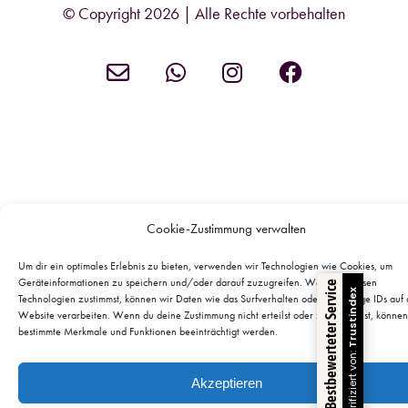
© Copyright 2026 | Alle Rechte vorbehalten
Kontakt
liebe
liebe
liebe
was
was
was
Du
Du
Du
tust
tust
tust
per
auf
auf
WhatsApp
Instagram
Facebook
Cookie-Zustimmung verwalten
kontaktieren
Um dir ein optimales Erlebnis zu bieten, verwenden wir Technologien wie Cookies, um
Geräteinformationen zu speichern und/oder darauf zuzugreifen. Wenn du diesen
Bestbewerteter Service
Trustindex
Technologien zustimmst, können wir Daten wie das Surfverhalten oder eindeutige IDs auf 
Website verarbeiten. Wenn du deine Zustimmung nicht erteilst oder zurückziehst, können
bestimmte Merkmale und Funktionen beeinträchtigt werden.
Verifiziert von:
Akzeptieren