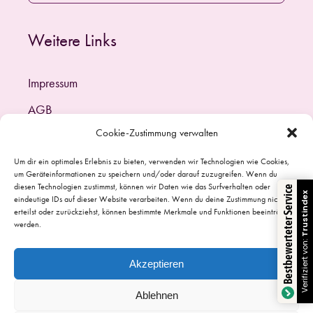
Weitere Links
Impressum
AGB
Cookie-Zustimmung verwalten
Haftungsausschluss
Datenschutzerklärung (EU)
Um dir ein optimales Erlebnis zu bieten, verwenden wir Technologien wie Cookies,
um Geräteinformationen zu speichern und/oder darauf zuzugreifen. Wenn du
Cookie-Richtlinie (EU)
diesen Technologien zustimmst, können wir Daten wie das Surfverhalten oder
Bestbewerteter Service
Trustindex
eindeutige IDs auf dieser Website verarbeiten. Wenn du deine Zustimmung nicht
erteilst oder zurückziehst, können bestimmte Merkmale und Funktionen beeinträchtigt
werden.
Verifiziert von:
Akzeptieren
Ablehnen
© Copyright 2026 | Alle Rechte vorbehalten